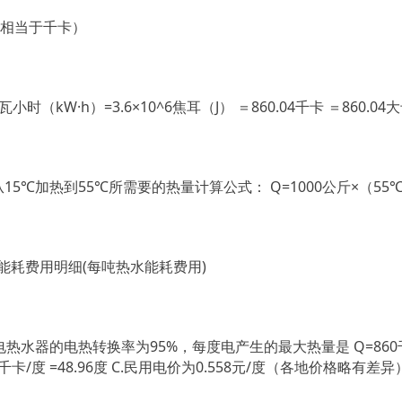
,相当于千卡）
时（kW·h）=3.6×10^6焦耳（J） ＝860.04千卡 ＝860.04
5℃加热到55℃所需要的热量计算公式： Q=1000公斤×（55℃-
能耗费用明细(每吨热水能耗费用)
电热水器的电热转换率为95%，每度电产生的最大热量是 Q=860千卡
7千卡/度 =48.96度 C.民用电价为0.558元/度（各地价格略有差异