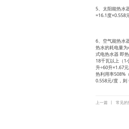
5、太阳能热水器
=16.1度×0.
6、空气能热水器
热水的耗电量为400
式电热水器 即
18千瓦以上（1小
升÷60升×1.6
热利用率508%（
0.558元/度，则
上一篇
丨
常见的