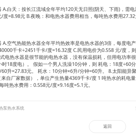
 A.白天：按长江流域全年平均120天无日照(阴天、下雨)，需电加热补
558元/度=8.98元 B.夜晚：和电热水器费用相当，每吨热水费用27.3
 A.空气热能热水器全年平均热效率是电热水器的3倍，每度电产生的热量
00千卡÷2451千卡/度=16.32度 C.民用电价为0.558 元/度，则
热式电热水器是很节能的电热水器，没有保温损耗，但用电功率很
时18度电）。 假如一个男人洗澡10分钟，则 耗电：18度÷60分钟×1
7元/60升=27.83元。 耗水：10分钟×6升/分钟=60升。 8
来自厂家数据），单位产生热量4369千卡/度 1 吨热水的耗电量为 4
 每吨热水费用：0.558元/度×9.16度=5.1元。
热泵热水系统
返回