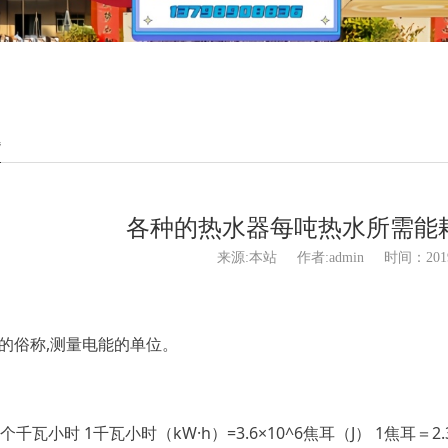
题
各种的热水器每吨热水所需能
来源:本站
作者:admin
时间：2019
时的俗称,测量电能的单位。
千瓦小时 1千瓦小时（kW·h）=3.6×10^6焦耳（J） 1焦耳＝2.3