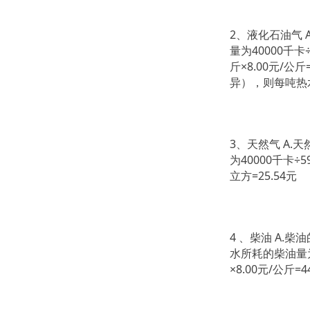
2、液化石油气 A
量为40000千卡
斤×8.00元/
异），则每吨热水费
3、天然气 A.
为40000千卡÷
立方=25.54元
4 、柴油 A.柴
水所耗的柴油量为4
×8.00元/公斤=4