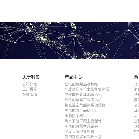
关于我们
产品中心
热
公司介绍
空气能热泵热水机组
宿
工厂展示
全玻璃真空管太阳能集热器
酒
荣誉资质
空气能热泵泳池恒温机
学
空气能热泵工业高温机
高
超低温空气能热泵供暖机
食
空气能农产品烘干机
泳
水源热泵机组
太
热水安装工程主要配件
空
空气能热泵空调设备
热
平板太阳能集热器
空
商用容积式燃气热水器