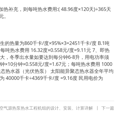
充，则每吨热水费用:( 48.96度×120天)÷365天
2元。
为860千卡/度×95%×3=2451千卡/度 B.1吨
每吨热水费用 16.32度×0.558元/度=9.11元 7、即热
大，冬季出水量如要达到每分钟6-8升，用电功率须
0分钟×0.558元/度=1.67元；每吨热水费用 1000
.太阳能异聚态热水器（光伏热泵） 太阳能异聚态热水器全年平均
0000千卡÷4369千卡/度 =9.16度 民用电价为
空气源热泵热水工程机组的设计、安装、计算详解
丨
下一篇