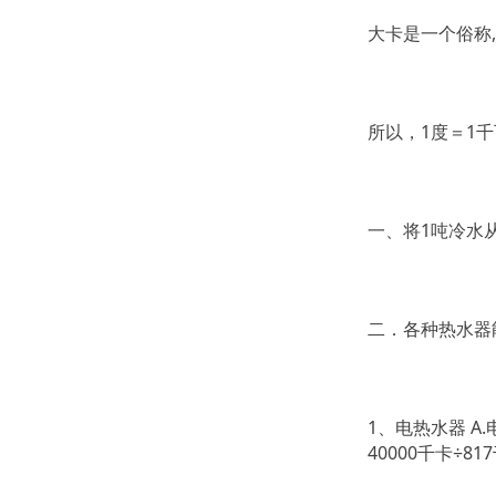
大卡是一个俗称
所以，1度＝1千瓦小
一、将1吨冷水从1
二．各种热水器
1、电热水器 A.
40000千卡÷81