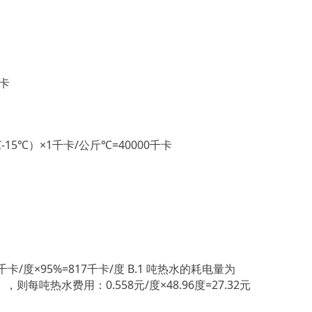
大卡
15℃）×1千卡/公斤℃=40000千卡
/度×95%=817千卡/度 B.1 吨热水的耗电量为
），则每吨热水费用：0.558元/度×48.96度=27.32元